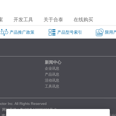
案
开发工具
关于合泰
在线购买
产品推广政策
产品型号索引
限用
新闻中心
企业讯息
产品讯息
活动讯息
工具讯息
tor Inc. All Rights Reserved
|
网站导览
|
粤ICP备18085156号-2
 Chrome、Edge、Safari、Firefox 以上版本之浏览器，显示分辨